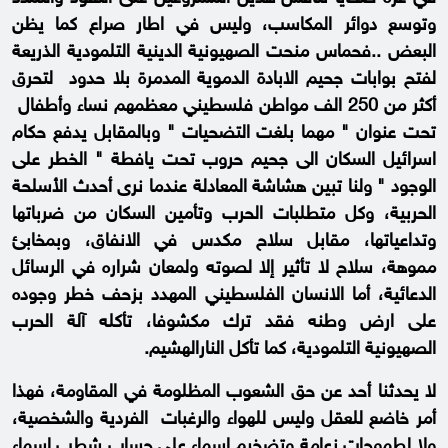
وتوسع دوائر المكاسب، وليس في اطار صراع كما يظن
البعض ..فحماس منحت الصهيونية الدينية التلمودية الذريعة
لفتح بوابات جحيم الابادة الدموية المدمرة بلا حدود لتحرق
أكثر من 250 الف مواطن فلسطيني معظمهم نساء وأطفال
تحت عنوان " مهما بلغت التضحيات " وبالمقابل يدفع حكام
اسرائيل السكان الى جحيم حروب تحت يافطة " الخطر على
الوجود " ولنا تبين هشاشة المعادلة عندما نرى أحدث الأسلحة
الحربية، وكل متطلبات الحرب وتأمين السكان من ضرباتها
وتداعياتها، مقابل سلاح مكدس في الانفاق، وبمخابئ
مموهة، سلاح لا تأثير إلا لصوته ولمعان شراره في الرسائل
الدعائية، أما الانسان الفلسطيني المهدد بزحف خطر وجوده
على ارض وطنه فقد ترك مكشوفا، تأكله آلة الحرب
الصهيونية التلمودية، كما تأكل النارالهشيم.
لا يحدثنا أحد عن حق الشعوب المظلومة في المقاومة، فهذا
أمر خاضع للعقل وليس للهواء والرغبات الفردية والشخصية،
ولا لطموحات زعامة وتضخيم اسماء على حساب شطب اسماء