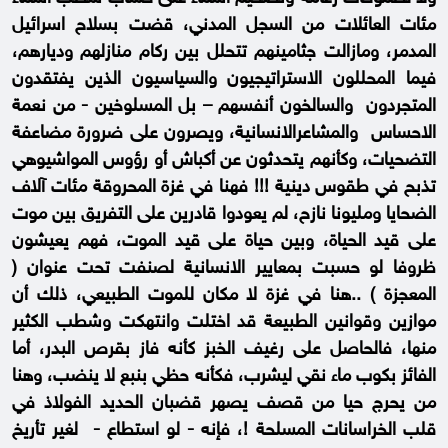
مئات العائلات من السجل المدني، قضت بسلاح اسرائيل
المدمر، ومازالت جثامينهم تتحلل بين ركام منازلهم وديارهم،
فيما المحللون الاستراتيجيون والسياسيون الذين يفتقدون
المتجردون والسالخون أنفسهم – بل المسلوخين - من نعمة
الاحساس والمشاعرالانسانية، ويصرون على ضرورة مضاعفة
التضحيات، وكأنهم يتحدثون عن أكباش أو رؤوس المواشيوهي
تذبح في طقوس دينية !!! فهنا في غزة المحروقة مئات آلاف
الضحايا ومليونا نازح، لم يعودوا قادرين على التفريق بين موت
على قيد الحياة، وبين حياة على قيد الموت، فهم يعيشون
ظروفا لو حسبت بمعايير الانسانية لصنفت تحت عنوان (
المعجزة ) ..هنا في غزة لا مكان للموت الطبيعي، ذلك أن
موازين وقوانين الطبيعة قد اختلت وانتهكت وشطب الكثير
منها، فالحاصل على رغيف الخبز كأنه فاز بقرص البدر، أما
الفائز بكوب ماء نقي ليشرب، فكأنه حظي بنبع لا ينضب، وهنا
من يحرج حيا من قصف يصهر قضبان الحديد الفولاذ في
قلب الخراسانات المسلحة !، فإنه - لو استطاع - لغير تأريخ