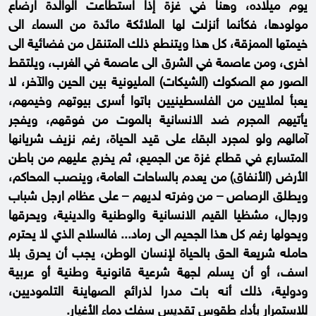
يوم ميلاده، وهنا في غزة إذا استطاعت الوالدة ارضاع
مولودها، فكأنما أنزلت لها الملائكة مائدة من السماء الى
خيمتها الممزقة، كل هذا ويتنطع ذلك المتنقل من فضائية الى
اخرى، ومن عاصمة في الشرق الى عاصمة في الغرب، ويلتقط
الصور مع الصكوك (الشيكات) المليونية بين الحين والآخر، لا
يعبأ لملايين من الفلسطينيين باتوا أسرى بيوتهم وخيمهم،
يأتيهم المجرم ضد الانسانية بالموت من فوقهم، ويفجر
آمالهم ولو لمجرد البقاء على قيد الحياة، رغم نزيف شريانها
المتسارع في قطاع غزة عن الجميع، ثم يخرج عليهم من باطن
الأرض (الأنفاق) من يعدم بالساحات العامة، وينصب المحاكم،
ويطلق الرصاص – من وفرته لديهم – على عظام ارجل شباب
ورجال، مشظيا القيم الانسانية والوطنية والدينية، ويحرقها
ويحولها رغم كل هذا الجحيم الى رماد... فالسلاح الذي لا يحترم
حامله شريعة الحق بالحياة لإنسان الوطن، يجب أن يحرق بلا
اسف، أو أن يسلم لجهة شرعية قانونية وطنية أو عربية
ودولية، ذلك أنه بات مدرا لذرائع الصهاينة التلموديين،
للاستمرار بأداء طقوس تقديس سفك دماء الأغيار.