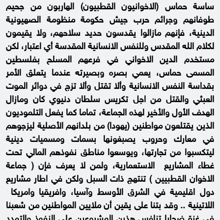
ساسة حماس (الاخوانيون القطبيون) الهاربون من جحيم
طوفانهم وجرائم حرب جيش حكومة منظومة الصهيونية
الدينية، فإنهم مازالوا يقدسون حديد سلاحهم، ولا يقيمون
لكلام الله المقدس وللنفس الانسانية المقدسة أي اعتبار، لكن
مستخدم الدين الاخواني في فرعهم المسلح بفلسطين
المسمى حماس، يعمي بصره وبصيرته عندما يتعلق الأمر
بقداسة النفس الانسانية وألا تقتل وألا تزج في دوائر الموت
العبثي والقتل من اجل تكريس سلطان دنيوي كان ومازال
الهدف الأول والأخير لهذه الجماعة، تماما كما يفعل التلموديون
الذين يقتلعون مواطنين (يهودا) من بلدانهم الأصلية ليزجوهم
في معارك وحروب يصبغونها بسمات ومسميات دينية
ليتكسبوا من تجارتها، ويوسعوا مناطق نفوذهم المالي تحت
غطاء المشاريع الاستعمارية، ولمن لا يعرف فإن ( جماعة
الاخوان القطبيين ) تنتهج ذات السبل ولكن في اطار مشاريع
دول اقليمية في الشرق الأوسط وآسيا، وافريقيا وامريكا
اللاتينية .. وقد بتنا على يقين أن ملايين المواطنين من شعبنا
في غزة ضحايا تنافس هذين المشروعين على النفوذ والتمدد