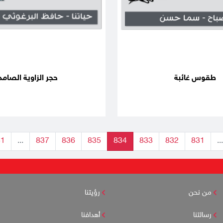
طقوس غائبة
حجر الزاوية الصامد
41
...
837
836
835
834
833
832
831
...
من نحن
رؤيتنا
رسالتنا
أهدافنا