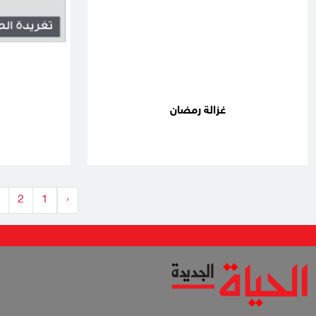
غزالة رمضان
2
1
‹