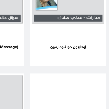
إرهابيون خونة ومارقون
(Message حماس) برأس جوال المقطوع