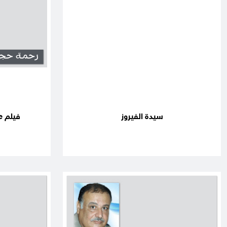
سيدة الفيروز
فيلم In Time في باص جنين!