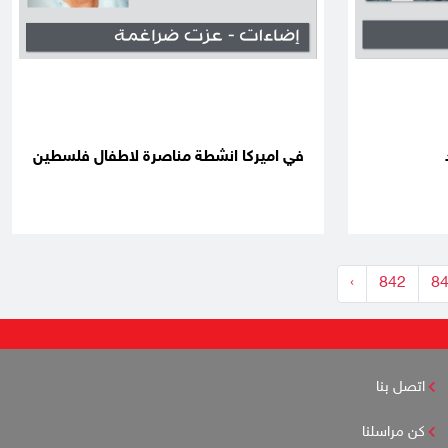
في اميركا انشطة مناصرة لاطفال فلسطين
›
842
8
اتصل بنا
كن مراسلنا