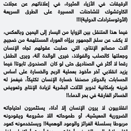
الرقيقات في الأزياء المثيرة، في إعلاناتهم عن عجلات
الكاوتشوك للشاحنات المسيرة على الطرق السريعة
(الأوتوسترادات الدولية)!!!
فيما هذا المتنقل بين الزوايا من اليسار إلى اليمين وبالعكس،
لا يكف عن سلخ الجمهور برؤاه العوراء المستلهمة من ضجيج
آلات مصانع الإنتاج، التي صلبت عقولهم تجاه الإنسان
وجعلتها كالصلب والفولاذ، فيرى الوالدة آلة، ويرى الطفل
رقما لا أكثر في الصناديق حتى لو كان الصندوق تابوتا! فيما
يزيد انقلابي آخر مأخوذ بعملية الربح والخسارة على أساس
الحسابات بالدولار مصنفا خسارة الإنسان تكتيكاً، فيغمز له
قرينه بإمكانية تدوير الآلات البشرية لزيادة الإنتاج وتعويض
الخسائر الغارقة في بحر الدماء!!
انقلابيون لا يرون الإنسان إلا أداة، يستثمرون احتياجاته
الضرورية المعيشية، أو طموحاته اللا مشروعة ويقودونه
مربوطا بسلسلة الغرائز والوعود الوهمية!! ويستخدمونه كعود