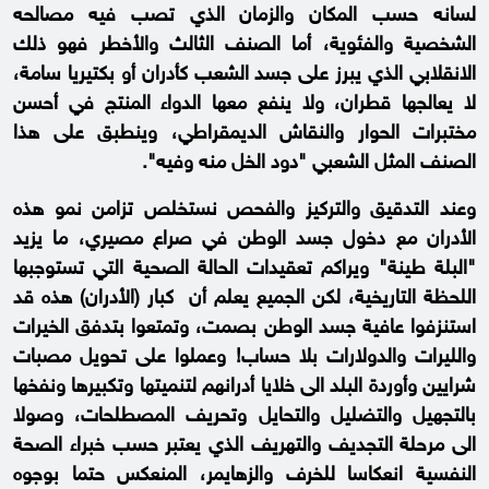
لسانه حسب المكان والزمان الذي تصب فيه مصالحه
الشخصية والفئوية، أما الصنف الثالث والأخطر فهو ذلك
الانقلابي الذي يبرز على جسد الشعب كأدران أو بكتيريا سامة،
لا يعالجها قطران، ولا ينفع معها الدواء المنتج في أحسن
مختبرات الحوار والنقاش الديمقراطي، وينطبق على هذا
الصنف المثل الشعبي "دود الخل منه وفيه".
وعند التدقيق والتركيز والفحص نستخلص تزامن نمو هذه
الأدران مع دخول جسد الوطن في صراع مصيري، ما يزيد
"البلة طينة" ويراكم تعقيدات الحالة الصحية التي تستوجبها
اللحظة التاريخية، لكن الجميع يعلم أن كبار (الأدران) هذه قد
استنزفوا عافية جسد الوطن بصمت، وتمتعوا بتدفق الخيرات
والليرات والدولارات بلا حساب! وعملوا على تحويل مصبات
شرايين وأوردة البلد الى خلايا أدرانهم لتنميتها وتكبيرها ونفخها
بالتجهيل والتضليل والتحايل وتحريف المصطلحات، وصولا
الى مرحلة التجديف والتهريف الذي يعتبر حسب خبراء الصحة
النفسية انعكاسا للخرف والزهايمر، المنعكس حتما بوجوه