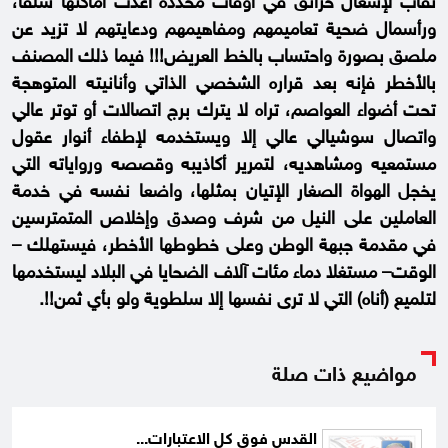
ثقاب لإشعال حرائق في أوقات محددة أعدت أماكنها سلفا،
ورأسمال ضحية تعاميمهم ومفاهيمهم ودعايتهم لا تزيد عن
ملصق بصورة واحتساب بالخط العريض!!! فيما ذلك المصنف
بالأخطر فإنه بعد قراره الشخصي الذاتي وأنانيته المتوهجة
تحت أضواء العواصم، تراه لا يترك برج اتصالات أو توتر عالي
واتصال سوشيالي عالي إلا ويستخدمه لإطفاء أنوار عقول
مستمعيه ومشاهديه، لتمرير أكاذيبه وقصصه ورواياته التي
يخجل الهواة الصغار الإتيان بمثلها، واضعا نفسه في خدمة
العاملين على النيل من شرف وصدق وإخلاص المتمترسين
في مقدمة جبهة الوطن وعلى خطوطها الأخطر، فيستهلك –
الوقت– مستغلا دماء مئات آلاف الضحايا في البلاد ليستخدمها
لتلميع (أناه) التي لا ترى نفسها إلا سلطوية ولو بأي ثمن!!.
مواضيع ذات صلة
القدس فوق كل الاعتبارات...