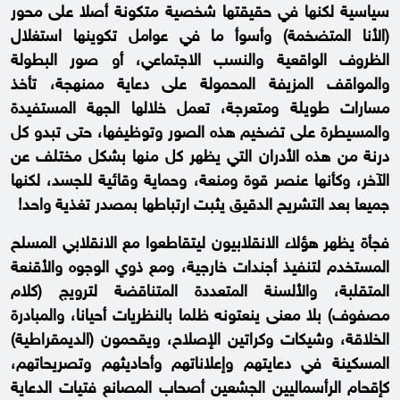
سياسية لكنها في حقيقتها شخصية متكونة أصلا على محور
(الأنا المتضخمة) وأسوأ ما في عوامل تكوينها استغلال
الظروف الواقعية والنسب الاجتماعي، أو صور البطولة
والمواقف المزيفة المحمولة على دعاية ممنهجة، تأخذ
مسارات طويلة ومتعرجة، تعمل خلالها الجهة المستفيدة
والمسيطرة على تضخيم هذه الصور وتوظيفها، حتى تبدو كل
درنة من هذه الأدران التي يظهر كل منها بشكل مختلف عن
الآخر، وكأنها عنصر قوة ومنعة، وحماية وقائية للجسد، لكنها
جميعا بعد التشريح الدقيق يثبت ارتباطها بمصدر تغذية واحد!
فجأة يظهر هؤلاء الانقلابيون ليتقاطعوا مع الانقلابي المسلح
المستخدم لتنفيذ أجندات خارجية، ومع ذوي الوجوه والأقنعة
المتقلبة، والألسنة المتعددة المتناقضة لترويج (كلام
مصفوف) بلا معنى ينعتونه ظلما بالنظريات أحيانا، والمبادرة
الخلاقة، وشيكات وكراتين الإصلاح، ويقحمون (الديمقراطية)
المسكينة في دعايتهم وإعلاناتهم وأحاديثهم وتصريحاتهم،
كإقحام الرأسماليين الجشعين أصحاب المصانع فتيات الدعاية