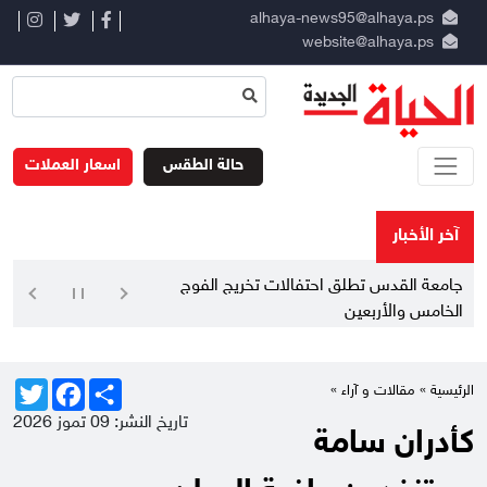
alhaya-news95@alhaya.ps
website@alhaya.ps
حالة الطقس
اسعار العملات
آخر الأخبار
جامعة القدس تطلق احتفالات تخريج الفوج
الخامس والأربعين
Twitter
Facebook
Share
الرئيسية »
مقالات و آراء
»
تاريخ النشر: 09 تموز 2026
كأدران سامة