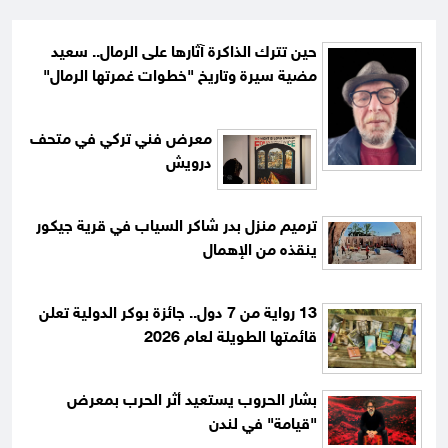
حين تترك الذاكرة آثارها على الرمال.. سعيد
مضية سيرة وتاريخ "خطوات غمرتها الرمال"
معرض فني تركي في متحف
درويش
ترميم منزل بدر شاكر السياب في قرية جيكور
ينقذه من الإهمال
13 رواية من 7 دول.. جائزة بوكر الدولية تعلن
قائمتها الطويلة لعام 2026
بشار الحروب يستعيد أثر الحرب بمعرض
"قيامة" في لندن