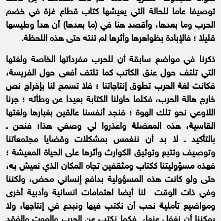
توصيفا عاما للحالة التي يعيشها كتاب قطاع غزة في خضم
الحرب وما بعدها، وأقصد هنا في (ما بعدها) أن هدأ وطيسها
قليلا ؛ فالإبادة بظواهرها وأثرها لم تنته حتى هذه اللحظة.
ذكرنا في مواضع سابقة أن للحرب مفرداتها الخاصة ولغتها
التي تلتف حول عنق الكاتب كما تلتف أفعى حول الفريسة،
فكانت لغة الحرب تطوق إنتاجاتنا ؛ فلا تسمح لنا بإخراج نص
خارج هالة الحرب، فكلما حاولنا الكتابة بعيدا عن وطأته ؛ جرنا
اللاوعي نحو تلك الهوة ؛ فنجد أنفسنا عالقين بغبارها ولغتها
القاسية، هذه المعضلة واعذروا لي وصفي هذا؛ فنحن ـ
بالتأكيد ـ لا بد أن ننغمس بمشكلات وقضايا مجتمعاتنا
وتوصيف وتتبع وتوثيق الكوارث وأثرها على الحياة المعيشة ؛
فهذه مسؤوليتنا ككتاب ومثقفين تجاه المكان الذي نعيش به،
حتى ولو كانت هذه المسؤولية بدافع إنساني محض، ولكننا
وفي ذات الوقت لنا أيضا اهتمامات انسانية وأدبية أخرى
ومواضيع تأملية نحب أن نكتب فيها ونبدع في إنتاجها، ولا
يمكننا أن نغفل عنها، فكما نكتب عن الحرب والموت والفقد