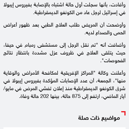
وأفادت، بأنها سجلت أول حالة اشتباه بالإصابة بفيروس إيبولا
في إسرائيل لرجل عاد من الكونغو الديمقراطية.
وأوضحت أن المريض طلب العلاج الطبي بعد ظهور أعراض
الحمى والصداع لديه.
وأضافت أنه "تم نقل الرجل إلى مستشفى رمبام في حيفا،
حيث يتلقى العلاج في ظروف عزل مشددة بانتظار نتائج
الفحوصات".
وأعلنت وكالة "المراكز الإفريقية لمكافحة الأمراض والوقاية
منها"، الجمعة، أن عدد الإصابات المؤكدة بفيروس إيبولا في
شرق الكونغو الديمقراطية منذ إعلان تفشي المرض في مايو/
أيار الماضي، ارتفع إلى 875 حالة، بينها 202 حالة وفاة.
مواضيع ذات صلة