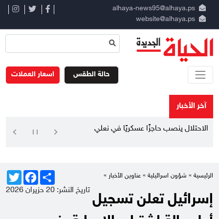
alhaya-news95@alhaya.ps
website@alhaya.ps
حالة الطقس
اسعار العملات
آخر الأخبار
الاحتلال ينصب حاجزًا عسكريًا في نعلين
Twitter
Facebook
Share
الرئيسية »
شؤون اسرائيلية
»
عناوين الأخبار
»
تاريخ النشر: 20 حزيران 2026
إسرائيل تعلن تسجيل