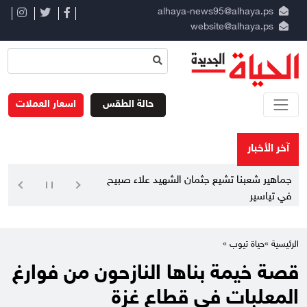
alhaya-news95@alhaya.ps
website@alhaya.ps
حالة الطقس
اسعار العملات
آخر الأخبار
جماهير شعبنا تشيع جثمان الشهيد علاء صبيح
في تياسير
الرئيسية »
حياة تيوب »
قصة خيمة بناها النازحون من فوارغ
المعلبات في قطاع غزة