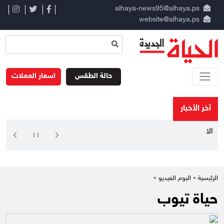
alhaya-news95@alhaya.ps
website@alhaya.ps
حالة الطقس
اسعار العملات
آخر الأخبار
الاحتل
الرئيسية »
البوم الفيديو »
حياة تيوب