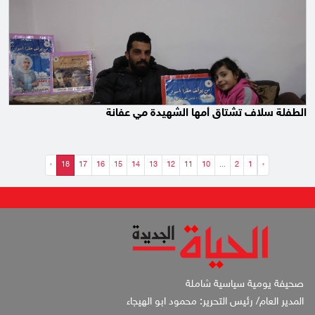
الطفلة سلاف تشتاق أمها الشهيدة مي عفانة
›
18
17
16
15
14
13
12
11
10
...
2
1
‹
صحيفة يومية سياسية شاملة
المدير العام/ رئيس التحرير: محمود ابو الهيجاء