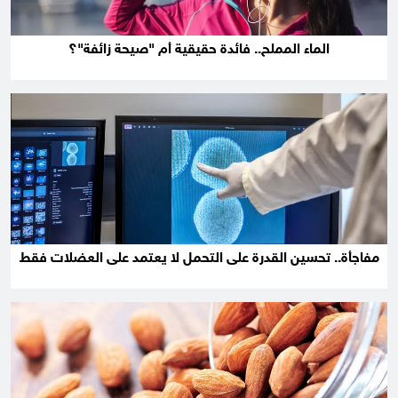
الماء المملح.. فائدة حقيقية أم "صيحة زائفة"؟
مفاجأة.. تحسين القدرة على التحمل لا يعتمد على العضلات فقط