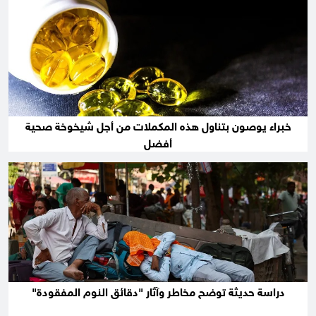
خبراء يوصون بتناول هذه المكملات من أجل شيخوخة صحية
أفضل
دراسة حديثة توضح مخاطر وآثار "دقائق النوم المفقودة"