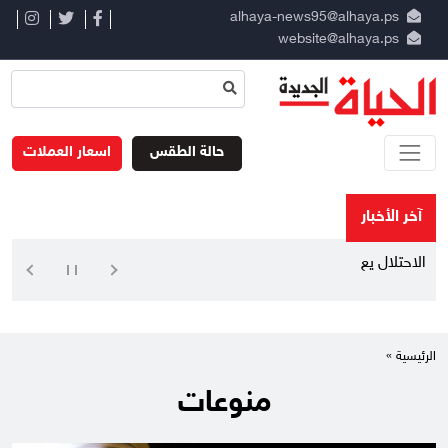
alhaya-news95@alhaya.ps
website@alhaya.ps
حالة الطقس
اسعار العملات
آخر الأخبار
الاحتلال يعيق تنقل المواط
الرئيسية »
منوعات