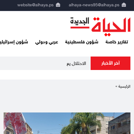
website@alhaya.ps
alhaya-news95@alhaya.ps
تقارير خاصة
شؤون فلسطينية
عربي ودولي
شؤون إسرائيلي
آخر الأخبار
الاحتلال يعيق تنقل المواطني
الرئيسية »