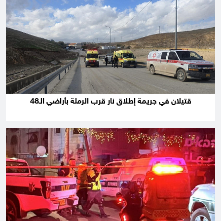
قتيلان في جريمة إطلاق نار قرب الرملة بأراضي الـ48