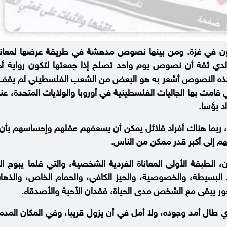
يون في غزة. ومن بينها نصوص مدهشة في طريقة عرضها لمعانا
دي ثقة أن نصوص يوم واحد تصلح إذا جمعتها لتكون رواية أه
ني هذه النصوص أشعر به هو البعض من الشعب الفلسطيني لم يقف 
امت بها الجاليات الفلسطينية في أوروبا والولايات المتحدة، ع
د بؤسا.
، ربما هناك أفراد قلائل يمكن أن يسعفهم عقلهم وإحساسهم بأن
م إلى أكبر قدر ممكن من الناس.
لطبقة الأولى المعاناة الفردية الشخصية، والتي قلما يبوح ال
لبسيطة، والخصوصية، والحيز الكافي، والحمام الخاص، والذه
ور يبقى مع الشخص مدى الحياة، فقدان الأحبة والأصدقاء.
لذي طال أمد وجوده، ولا أمل في أن يزول قريبا، وفي المكان المد