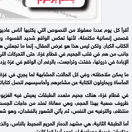
أقرأ كل يوم عددا معقولا من النصوص التي يكتبها أناس عاد
قصص إنسانية مكتملة، لأنها تعكس الواقع شديد القسوة، ول
الكتاب الكبار. ولكن ليس هذا هو غرض المقال، إنما ما تجعل
جانب من هم في قلب الجحيم في قطاع غزة. حتى التحركات التي ق
الإبادة في ذروتها، خفتت وتراجعت، بالرغم أن الواقع في غزة يزدا
ما يمكن ملاحظته، وفي كل الحالات المشابهة لما يجري في غزة
المأساة ويحاولون الكتابة عن مشاعرهم وأحاسيسهم لتصل كتاباته
في قطاع غزة، هناك جحيم متعدد الطبقات يعيش فيه الغزيون، ا
ظروف صعبة بهذا الحجم، وهي معاناة تمتد من حاجات الجسد ا
منتظم، والترفيه عن النفس، ثم يأتي الشعور بالفقدان، وهو شع
أما الطبقة الثانية، هي مشهد الدمار المريع المحيط بالناس، وا