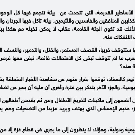
ي الأساطير القديمة، التي تتحدث عن بيئة تتجمع فيها كل الوحو
ذابين المنافقين والفاسدين واللئيمين. بيئة تأكل فيها الجرذان وال
نك قد تكون الجثة القادمة، عقاب لا يمكن تخيله مع هكذا بي
 الانفكاك منه.
أنها ستتوقف قريبا، القصف المستمر، والقتل، والتدمير، والنسف 
فالحرب ما لم تتوقف تبقى كل الاحتمالات قائمة، تبقى معها فرص
هم كالمعتاد، توقفوا بقرار منهم عن مشاهدة الأخبار المتعلقة ب
ية، والجزء الآخر يتذكر بين فترة وأخرى أن عليه أن يعبر عن تضام
ويل أنفسهن إلى ماكينات لتفريخ الأطفال ومن ثم يقدمن أطفالهن 
زء عديم الإحساس الذي يهتف ويريد مزيدا من التضحيات وهم ي
يمية ودولية، وهؤلاء لا ينظرون إلى ما يجري في قطاع غزة إلا من ز