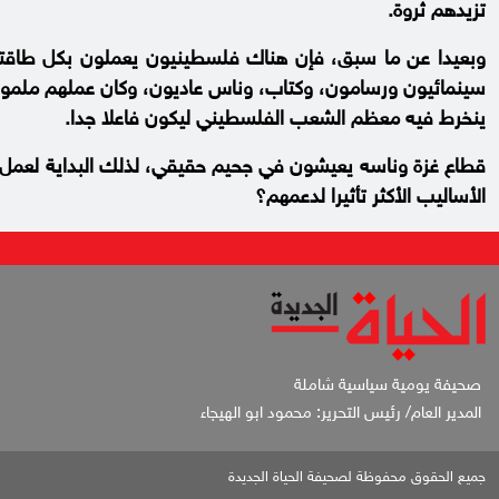
تزيدهم ثروة.
وبعيدا عن ما سبق، فإن هناك فلسطينيون يعملون بكل طاقته
سينمائيون ورسامون، وكتاب، وناس عاديون، وكان عملهم ملموسا
ينخرط فيه معظم الشعب الفلسطيني ليكون فاعلا جدا.
قطاع غزة وناسه يعيشون في جحيم حقيقي، لذلك البداية لعمل
الأساليب الأكثر تأثيرا لدعمهم؟
صحيفة يومية سياسية شاملة
المدير العام/ رئيس التحرير: محمود ابو الهيجاء
جميع الحقوق محفوظة لصحيفة الحياة الجديدة