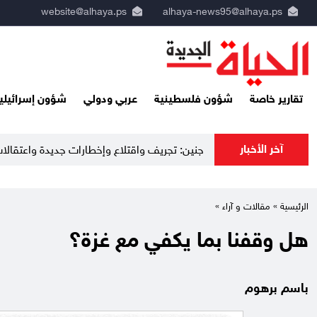
website@alhaya.ps
alhaya-news95@alhaya.ps
تقارير خاصة
شؤون فلسطينية
عربي ودولي
شؤون إسرائيلي
آخر الأخبار
الرئيسية »
مقالات و آراء
»
هل وقفنا بما يكفي مع غزة؟
باسم برهوم