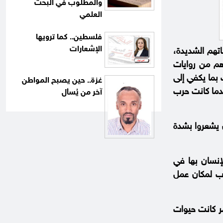
والمطلوب في البحث
العلمي
فلسطين.. كما ترويها
الإشعارات
تهم الشديدة،
م من روايات
بما يكفي إلى
غزة.. حين يصبح المواطن
ندما كانت حرب
آخر من يُسأل
 يشعروا بشدة
إنسان بها في
اب لمكان عمل
مر كانت حيوات