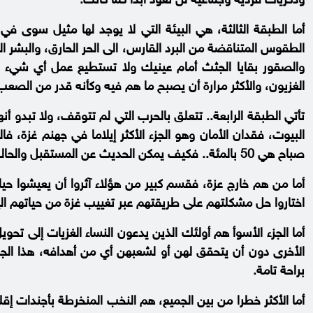
وذكريات فردية وجماعية لن تعود أبدا كما كانت.
أما الطبقة الثالثة، هي البيئة التي لا يوجد لها مثيل سوى ف
الطقوس المتناقضة من البرد القارس، الى الحر الحارق، والبشر الك
والصقور بقايا الجثث أمام عينيك ولا تستطيع عمل أي شيء لأ
الغزيون، والأكثر مرارة أن يصبح ما هم فيه وكأنه قدر من الصعب
تأتي الطبقة الرابعة.. تتعلق بالحرب التي لم تتوقف، ولا تبدو 
البيوت، فقدان الأمان وهو الجزء الأكثر إيلاما في جهنم غزة، 
صباح هي 50 بالمئة.. فكيف يمكن الحديث عن المستقبل والحالة هذه؟
أما من هم خارج عزة، فقسم كبير من هؤلاء آثروا أن يعيشوا حيات
اختاروا حل مشكلتهم على طريقتهم عبر تغييب غزة من حياتهم اليوم
أما الجزء الأسوأ هم أولئك الذين يدعون النساء الغزيات إلى تح
الأخرى دون أن يتحقق لهن أو لشعبهن أي من أهدافه، هذا الج
براحة تامة.
أما الأكثر خطرا من بين الجميع، هم النخب المنخرطة بأجندات إقل