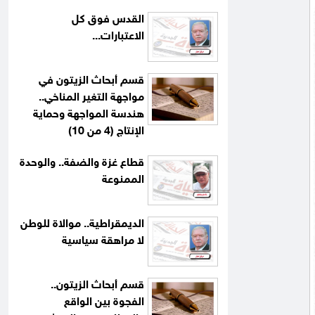
القدس فوق كل
الاعتبارات...
قسم أبحاث الزيتون في
مواجهة التغير المناخي..
هندسة المواجهة وحماية
الإنتاج (4 من 10)
قطاع غزة والضفة.. والوحدة
الممنوعة
الديمقراطية.. موالاة للوطن
لا مراهقة سياسية
قسم أبحاث الزيتون..
الفجوة بين الواقع