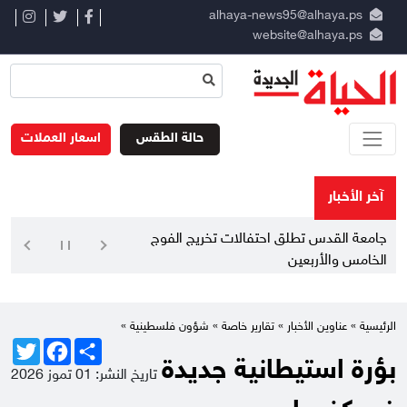
alhaya-news95@alhaya.ps
website@alhaya.ps
حالة الطقس
اسعار العملات
آخر الأخبار
جامعة القدس تطلق احتفالات تخريج الفوج
الخامس والأربعين
الرئيسية »
عناوين الأخبار
»
تقارير خاصة
»
شؤون فلسطينية
»
Twitter
Facebook
Share
بؤرة استيطانية جديدة
تاريخ النشر: 01 تموز 2026