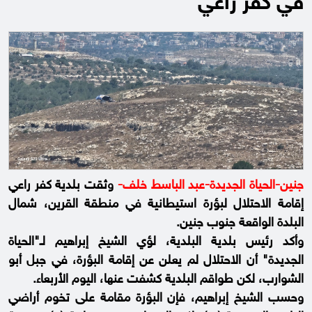
في كفر راعي
جنين-الحياة الجديدة-عبد الباسط خلف-
وثقت بلدية كفر راعي
إقامة الاحتلال لبؤرة استيطانية في منطقة القرين، شمال
البلدة الواقعة جنوب جنين.
وأكد رئيس بلدية البلدية، لؤي الشيخ إبراهيم لـ"الحياة
الجديدة" أن الاحتلال لم يعلن عن إقامة البؤرة، في جبل أبو
الشوارب، لكن طواقم البلدية كشفت عنها، اليوم الأربعاء.
وحسب الشيخ إبراهيم، فإن البؤرة مقامة على تخوم أراضي