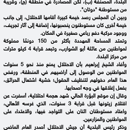
البلدة، المصنفة (ب)، لكن المصادرة في منطقة (ج)، وقريبة
من مستوطنة "دوتان".
وبين أن المجلس رصد خيمة كبيرة أقامها الاحتلال، إلى جانب
خيمة أخرى كان مستوطنون ينصبونها، إضافة إلى آثار تجريف،
ووجود مركبة دفع رباعي صغيرة في المكان.
وتمتد المساحة المهددة بأكثر من 150 دونمًا مملوكة
لمواطنين من عائلة أبو الشوارب، وتبعد قرابة 4 كيلو مترات
من مركز البلدة.
وأفاد الشيخ إبراهيم بأن الاحتلال يمنع منذ نحو 5 سنوات
المواطنين من الوصول إلى أراضيهم في المنطقة، ورفض
هذا العام دخولهم لتنظيف الحقول؛ خشية اشتعال الحرائق،
بفعل إغلاقها في وجه أصحابها.
وقال إن موقع البؤرة الحالي شهد هجمة احتلالية، أسفرت عن
اقتلاع زيتونها قبل قرابة 3 سنوات، الذي غرسه الأهالي،
واعتاد مستوطنان اثنان على التواجد فيها، والاعتداء على
المواطنين والمزارعين.
وذكر رئيس البلدية أن جيش الاحتلال أصدر العام الماضي