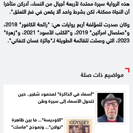
هذه الرواية سيرة ممتدة لأربعة أجيال من النساء، أدركن متأخرا
أن النجاة ممكنة، لكن بشرط واحد ألا يقعن في فخ التعلق".
وكان صدرت للمؤلفة أربع روايات هي: "رائحة الكافور" 2018،
و"صلصال امرأتين" 2019، و"الكلب الأسود" 2021، و"زهرة"
2023، التي وصلت للقائمة الطويلة لـ"جائزة غسان كنفاني".
مواضيع ذات صلة
"أسماء في الذاكرة" لمحمود شقير.. حين
تتحول الأسماء إلى سيرة وطن
"الاوديسة"... ما بين ظاهرة
"نولان"... ونموذج "ماسك"