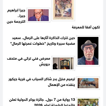
جبرا ابراهيم
جبرا..
الترجمة حين
تكون أفقا للمعرفة
حين تترك الذاكرة آثارها على الرمال.. سعيد
مضية سيرة وتاريخ "خطوات غمرتها الرمال"
معرض فني تركي في متحف
درويش
ترميم منزل بدر شاكر السياب في قرية جيكور
ينقذه من الإهمال
13 رواية من 7 دول.. جائزة بوكر الدولية تعلن
قائمتها الطويلة لعام 2026