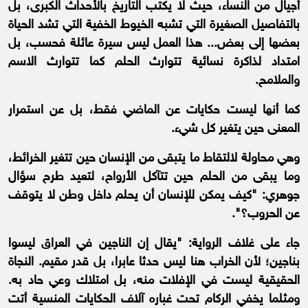
أجيال من النساء، حيث لا يكتب التاريخ بالأحداث الكبرى، بل
بالتفاصيل الصغيرة التي تشبه الخيوط الخفية التي تشد الحياة
بعضها إلى بعض... هذا العمل ليس سيرة عائلة فحسب، بل
امتداد لذاكرة نسائية تتوارث الحلم كما تتوارث الاسم
والملامح.
كما أنها ليست حكايات عن الماضي فقط، بل عن استمرار
المعنى حين يتغير كل شيء.
وهي محاولة لالتقاط ما يتبقى من الإنسان حين تتغير الخرائط،
وما يبقى من الحلم حين تتآكل الأرواح، لتعيد طرح سؤال
جوهري: "كيف يمكن للإنسان أن يحلم داخل وطن لا يتوقف
عن الحروب؟".
جاء على غلاف الرواية: "يقال إن الناجين في العراق ليسوا
بناجين؛ لأن الخراب هنا ليس حدثا عابرا، بل قدر مقيم. النجاة
الحقيقية ليست في الإفلات منه، بل امتلاك وعي حاد به.
ومثلما يخفي الركام تحت غباره آلاف الحكايات المنسية أتت