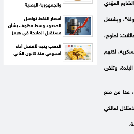
الشارع المؤدي
والجمهورية اليمنية
أسعار النفط تواصل
ولة"، ويشتغل
الصعود وسط مخاوف بشأن
مستقبل الملاحة في هرمز
ائلات: لحلوح،
الذهب يتجه لأفضل أداء
عسكرية، لكنهم
أسبوعي منذ كانون الثاني
بلدة، وتلقى
، عدا عن منع
حتلال لمالكي
ة.