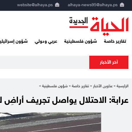
website@alhaya.ps
alhaya-news95@alhaya.ps
تقارير خاصة
شؤون فلسطينية
عربي ودولي
شؤون إسرائيلي
آخر الأخبار
الاحتل
الرئيسية »
عناوين الأخبار
»
تقارير خاصة
»
شؤون فلسطينية
»
عرابة: الاحتلال يواصل تجريف أراضِ ل