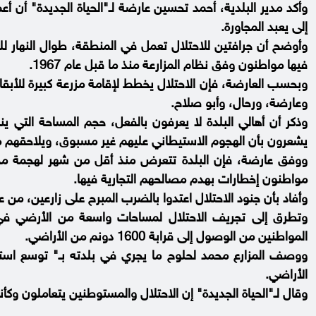
وأكد مدير البلدية، أحمد تحسين عارضة لـ"الحياة الجديدة" أن 
إلى يعبد المجاورة.
وأوضح أن جرافتين للاحتلال تعمل في المنطقة، طوال النهار ل
فيها مواطنون وفق نظام المزارعة منذ ما قبل عام 1967.
وبحسب العارضة، فإن الاحتلال يخطط لإقامة مزرعة كبيرة للأبقا
وعارضة، ورحال، وأبو صلاح.
وذكر أن أهالي البلدة لا يعرفون بالفعل، حجم المساحة التي ين
يشعرون بأن الهجوم الاستيطاني عليهم غير مسبوق، ويلاحقهم 
ووفق عارضة، فإن البلدة تتعرض منذ أقل من شهر لهجمة م
مواطنون إخطارات بهدم مصالحهم التجارية فيها.
وأفاد بأن جنود الاحتلال اعتدوا بالضرب المبرح على زارعين، من ع
وتطرق إلى تجريف الاحتلال لمساحات واسعة من الأرضي في ا
المواطنين من الوصول إلى قرابة 1600 دونم من الأراضي.
ووصف المزارع محمد لحلوح ما يجري في بلدته بـ" توسع استيط
الأراضي.
وقال لـ"الحياة الجديدة" إن الاحتلال والمستوطنين يتعاملون وكأ