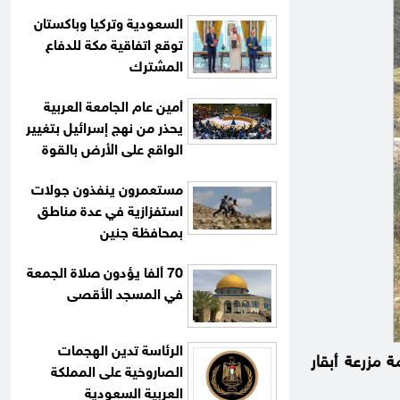
السعودية وتركيا وباكستان
توقع اتفاقية مكة للدفاع
المشترك
أمين عام الجامعة العربية
يحذر من نهج إسرائيل بتغيير
الواقع على الأرض بالقوة
مستعمرون ينفذون جولات
استفزازية في عدة مناطق
بمحافظة جنين
70 ألفا يؤدون صلاة الجمعة
في المسجد الأقصى
الرئاسة تدين الهجمات
 مزرعة أبقار
الصاروخية على المملكة
العربية السعودية