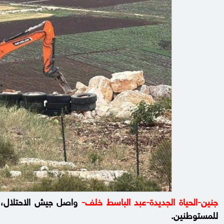
جنين-الحياة الجديدة-عبد الباسط خلف-
واصل جيش الاحتلال، أم
للمستوطنين.