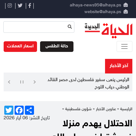
alhaya-news95@alhaya.ps
website@alhaya.ps
حالة الطقس
اسعار العملات
آخر الأخبار
الرئيس ينعى سفير فلسطين لدى مصر القائد
الوطني دياب اللوح
Twitter
Facebook
Share
الرئيسية »
عناوين الأخبار
»
شؤون فلسطينية
»
تاريخ النشر: 06 أيار 2026
الاحتلال يهدم منزلا