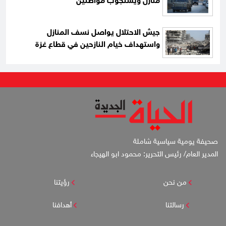
منازل ويستجوب مواطنين
جيش الاحتلال يواصل نسف المنازل
واستهداف خيام النازحين في قطاع غزة
صحيفة يومية سياسية شاملة
المدير العام/ رئيس التحرير: محمود ابو الهيجاء
من نحن
رؤيتنا
رسالتنا
أهدافنا