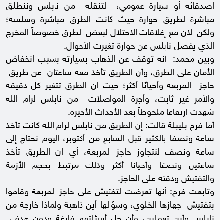
اصدقائه أو سيارة عمومي، لتنقله من نابلس وننطلق
مباشرة لطريق حوارة حيث كانت الطرق مباشرة وسلسه؛
ولكن الان مع إغلاقات الاحتلال لبعض الطرق خصوصاً المخرج
الذي يفصل نابلس عن حوارة تغيرت الأحوال.
وبين محمد: أنه توقف عن الذهاب بسيارته بسبب انخفاض
الأمان على الطرق، وأن الطريق تأخذ معه ساعتان عن طريق
حاجز المربعة وأحيانًا أكثر؛ حيث ان الطرق تتغير كل دقيقة
والأمر غير ثابت، وأجرة المواصلات من نابلس لرام الله
شهدت ارتفاعا ملحوظاً بعد الأحداث الأخيرة.
أما فرح بليبلة قالت: إن الطريق من نابلس لرام الله كانت تأخذ
ساعة ونصفا بالكثير قبل السابع من أكتوبر، اليوم نحتاج إلى
ساعة ونصف لنتجاوز حاجز المربعة، أي ان الطريق تأخذ
ساعتين ونصفا وأحيانا أكثر وذلك مرتبط بحجم الأزمة
والتفتيش ودقته على الحاجز.
وتابعت فرح: أنها تعرضت لتفتيش على حاجز المربعة وقاموا
بتفتيش جهازها الخلوي، وسؤالها أين ذاهبة ولماذا خارجة من
نابلس وأين تعملين، وأن جل أسئلتهم فارغة ودون هدف