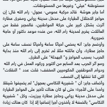
مستوطنة "عيلي" وغيرها من المستوطنات.
أما جابر هوشة قائد مركبة عمومي- عجول- رام الله قال: إن
حواجز الاحتلال الطيارة على مدخل مدينة روابي ومفرق عطارة
أثرت بشكل كبير على حركة المواطنين، فالمجبر فقط من
العائلات يخرج لمدينة رام الله، من عنده موعد دكتور أو حاجة
ضرورية.
وأوضح جابر: أنه يمضي أحيانًا ساعة وأحيانًا نصف ساعة على
حاجز عطارة، وأن عائلته مثلا لم تخرج إلى رام الله منذ بداية
الحرب؛ بسبب الحواجز و" البهدلة" على الطرق.
ومع أثر الحرب بعد السابع من أكتوبر وركود العمل في رام الله
ودوام الموظفين الحكوميين المخفف؛ قلت عدد " النقلات"
التي كنا ننقلها إلى النصف.
وأضاف جابر: أن " شفيرية التكاسي بعجول" لم يضيفوا شيقلا
واحدا على الأجرة؛ حتى لو كان هناك تأخير على الحواجز الطيارة
على مدخل مدينة روابي وحاجز عطارة بيرزيت، وكل " شفيرية
التكاسي" بالضفة لا يأخذون أجرا إضافيا إلا إذا كان هناك زيادة