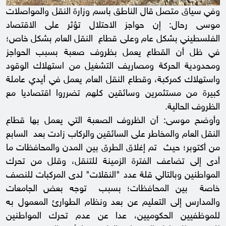
وفي سياق متصل قال الناطق باسم وزارة النقل والمواصلات
موسى رحال: إن حواجز الاحتلال تؤثر على الاقتصاد
الفلسطيني بشكل عام وعلى قطاع النقل العام بشكل خاص؛
في ظل أن القطاع يعمل بظروف صعبة بسبب الحواجز
ومحدودية الحركة ومصاريف التشغيل من استهلاك الوقود
واستهلاك كمركبة، وقطاع النقل العام يعمل في أيدي عاملة
كبيرة من مستثمرين وسائقين كلهم تضرروا اقتصاديا مع
الظروف الحالية.
وأوضح موسى: أن الظروف الصعبة التي يعمل بها قطاع
النقل العام والمخاطر على السائقين والركاب زادت بعد السابع
من أكتوبر؛ حيث تم إغلاق الطرق بين المدن والمحافظات ما
أدى إلى تضاعف الفترة الزمينة للتنقل، وقلل من تحرك
المواطنين وبالتالي قلة عدد "النقلات" لدى المركبات للنصف
خاصة بين المحافظات؛ بسبب توجه بعض الجامعات
والمدارس إلى التعليم عن بعد ونظام الطوارئ المعمول به
للموظفيين الحكوميين، عدا عن عدم تحرك المواطنين