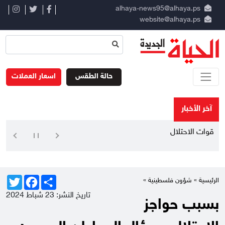
alhaya-news95@alhaya.ps
website@alhaya.ps
حالة الطقس
اسعار العملات
آخر الأخبار
قوات الاحتلال تنصب حاجزا ع
Twitter
Facebook
Share
الرئيسية »
شؤون فلسطينية
»
تاريخ النشر: 23 شباط 2024
بسبب حواجز