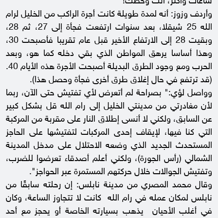
ساعات وأكثر، أنت وحظك!
وأردف وزوز: أنه لمدة طويلة كانت أجرة الراكب من الخليل لرام
الله 25 شيقلا، بعد سنوات ارتفعت فجأة إلى 27، ثم 28،
وبقيت 28 إلى الارتفاع الأخير قبل عام تقريبا فأصبحت 30،
وهذا أساسا يرهق المواطن الذي بقي دخله كما هو، وبعد
الحرب ومع وجود الطرق البديلة أصبحت الأجرة هذه الأيام 40.
(قد ترتفع في حال إغلاق طرق أخرى فجأة وحصل هذا).
وواصل لؤي:" بصراحة لم أتعرض لأي تفتيش حتى الآن، ربما
لأن مغادرتي من مدينتي الخليل إلى رام الله قل بشكل كبير
عن السابق، ولكني لا أنسى إطلاق النار على مقربة من المركبة
التي كنا فيها، لإيقاف إحدى المركبات لتفتيشها على الحاجز
المستحدث الجديد الذي وضعه الاحتلال على مدخل المدينة
الشمالي (رأس الجورة)، ولكني أعلم أصدقاء تعرضوا للضرب،
وتفتيش الجوالات خلال حركتهم المستمرة عبر الحواجز".
وقال محمد المصري من مدينة نابلس: إن رحلته سابقًا من
نابلس لمكان عمله في رام الله كانت لا تتجاوز الساعة، وكان
في أغلب الأحيان يذهب بسيارته الخاصة أو يحجز مع أحد