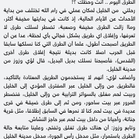
الطرق اليوم .. أنت وحظك ؟!
رحلتي من الخليل لمكان عملي في رام الله تختلف من بداية
الأحداث عن الأيام الحالية، إذ كانت في بدايتها مخيفة أكثر،
وماا زالت الطرق مخيفة وصعبة، تضطر لسلك طرق لا
تعرفها، وإغلاق اي طريق بشكل فجائي بأي لحظة، عدا عن أن
الطريق أصبحت أطول، علما أن الطرق التي كنا نسلكها سابقا
قبل الحرب اصلا كانت بديلة نتيجة إغلاق طرق أخرى
(القدس)، فأصبحنا نسلك بديل البديل، قال لؤي وزوز من
مدينة الخليل.
وأضاف لؤي: أنهم لا يستخدمون الطريق المعتادة بالتأكيد،
فالطريق من وإلى الخليل عبر المفترق المؤدي إلى الخليل
وبيت لحم مغلق بالسواتر الترابية من وإلى الخليل، فنضطر
المرور عبر بيت ساحور، ومن ثم إلى طرق ضيقة في قرى
عديدة في بيت لحم كنا لا نمرها في السابق إطلاقا، مثل قرية
جناتة، وأحيانا من داخل بيت لحم عبر حاجز النشاش.
وتابع وزوز: أن هناك طرق تغلق وتفتح، وعلينا متابعة حالة
الطرق باستمرار، مثل مدخل رأس الجورة، مدخل مدينة الخليل