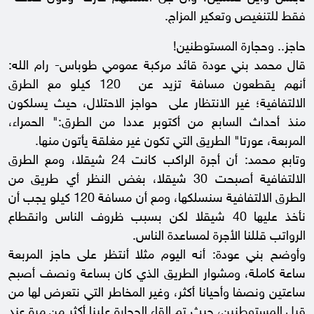
فقط للتنغيص وتعكير المزاج.
حاجز.. وحجارة المستوطنين!
قال محمد بني عودة قائد مركبة عمومي طوباس- رام الله:
أنهم يقطعون مسافة تزيد عن 120 كيلو مع الطرق
الالتفافية؛ غير الانتظار على حواجز الاحتلال، حيث يسلكون
منذ أحداث السابع من أكتوبر عددا من الطرق:" الحمراء،
المربعة، عورتا" الطريق التي تكون غير مغلقة يأتون منها.
وتابع محمد: أن أجرة الراكب كانت 24 شيقلا، ومع الطرق
الالتفافية أصبحت 30 شيقلا، بغض النظر أي طريق من
الطرق الالتفافية سنسلكها، ومع أن مسافة 120 كيلو يجب أن
نأخذ عليها 40 شيقلا لكن بسبب ظروف الناس وانقطاع
الرواتب قللنا الأجرة لمساعدة الناس.
وأوضح بني عودة: أنه اليوم مثلا أنتظر على حاجز المربعة
ساعة كاملة، ومشوار الطريق الذي كان بساعة ونصف أصبح
ساعتين ونصفا وأحيانا أكثر، وغير المخاطر التي نتعرض لها من
قبل المستوطنين، حيث تم القاء الحجارة علينا أكثر من مرة عند