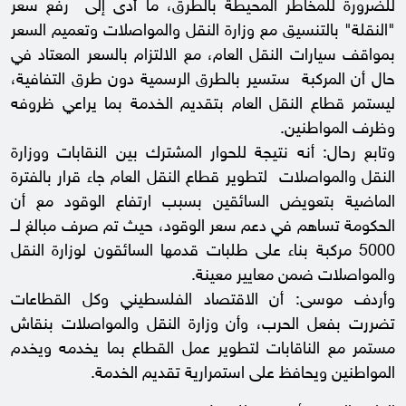
للضرورة للمخاطر المحيطة بالطرق، ما أدى إلى رفع سعر
"النقلة" بالتنسيق مع وزارة النقل والمواصلات وتعميم السعر
بمواقف سيارات النقل العام، مع الالتزام بالسعر المعتاد في
حال أن المركبة ستسير بالطرق الرسمية دون طرق التفافية،
ليستمر قطاع النقل العام بتقديم الخدمة بما يراعي ظروفه
وظرف المواطنين.
وتابع رحال: أنه نتيجة للحوار المشترك بين النقابات ووزارة
النقل والمواصلات لتطوير قطاع النقل العام جاء قرار بالفترة
الماضية بتعويض السائقين بسبب ارتفاع الوقود مع أن
الحكومة تساهم في دعم سعر الوقود، حيث تم صرف مبالغ لــ
5000 مركبة بناء على طلبات قدمها السائقون لوزارة النقل
والمواصلات ضمن معايير معينة.
وأردف موسى: أن الاقتصاد الفلسطيني وكل القطاعات
تضررت بفعل الحرب، وأن وزارة النقل والمواصلات بنقاش
مستمر مع الناقابات لتطوير عمل القطاع بما يخدمه ويخدم
المواطنين ويحافظ على استمرارية تقديم الخدمة.