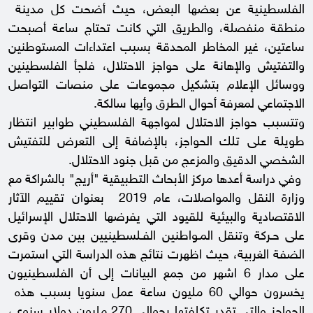
الفلسطينية عن بعضها البعض، حيث أضحت كل مدينة
منطقة منفصلة، والطريق التي كانت تحتاج ساعة أصبحت
ساعتين، غير المخاطر المحدقة بسبب اعتداءات المستوطنين
والتفتيش والإهانة على حواجز الاحتلال، فلجأ الفلسطينين
ووسائل الإعلام بتشكيل مجموعات على منصات التواصل
الاجتماعي لمعرفة أحوال الطرق وأيها سالكة.
وتتسبب حواجز الاحتلال لمواجهة الفلسطيني طوابير انتظار
طويلة على تلك الحواجز، بالإضافة إلى التعرض للتفتيش
الشخصي الدقيق والمزعج من قبل جنود الاحتلال.
وفي دراسة أعدها مركز الأبحاث التطبيقية "أريج" بالشراكة مع
وزارة النقل والمواصلات، عام 2019 بعنوان تقييم الآثار
الاقتصادية والبيئية للقيود التي يفرضها الاحتلال الإسرائيل
على حـركة وتنقل المـواطنين الفـلسطينيين بين مدن وقرى
الضفة الغربية، حيث اظهرت نتائج هذه الدراسة التي استمرت
على مدار 6 اشهر من جمع البيانات إلى أن الفلسطينيون
يخسرون حوالي 60 مليون ساعة عمل سنويا بسبب هذه
الحواجز والتي تقدر تكلفتها بحوالي 270 مليون دولار سنوي،