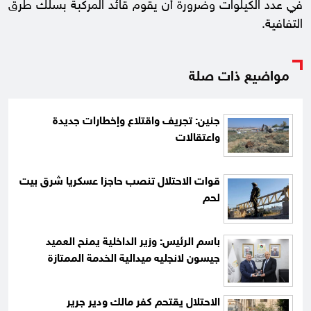
في عدد الكيلوات وضرورة أن يقوم قائد المركبة بسلك طرق
التفافية.
مواضيع ذات صلة
جنين: تجريف واقتلاع وإخطارات جديدة
واعتقالات
قوات الاحتلال تنصب حاجزا عسكريا شرق بيت
لحم
باسم الرئيس: وزير الداخلية يمنح العميد
جيسون لانجليه ميدالية الخدمة الممتازة
الاحتلال يقتحم كفر مالك ودير جرير