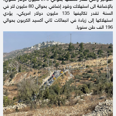
بالإضافة الى استهلاك وقود إضافي بحوالي 80 مليون لتر في
السنة تقدر تكاليفها 135 مليون دولار امريكي، يؤدي
استهلاكها إلى زيادة في انبعاثات ثاني أكسيد الكربون بحوالي
196 الف طن سنويا.