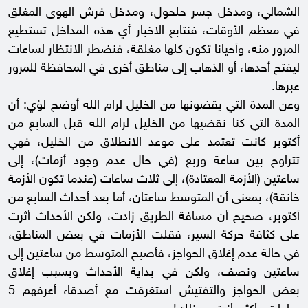
الشمالي، ومدخل جسر حلحول، ومدخل فرش الهوى المغلق
في معظم الأوقات، فنتابع الاخبار أي هذه المداخل تستطيع
المرور منه، وأحيانا تكون كلها مغلقة، فنضطر الانتظار لساعات
ليفتح أحدها، أو الذهاب إلى مناطق أخرى في المحافظة للمرور
عبرها.
وعن المدة التي يقضونها من الخليل لرام الله أوضح لؤي: أن
المدة التي كنا نقضيها من الخليل لرام الله قبل السابع من
أكتوبر كانت تعتمد على موعد الانطلاق من الخليل، فهي
تتراوح بين ساعة وربع (في حال عدم وجود أزمات)، إلى
ساعتين (الأزمة المعتادة)، إلى ثلاث ساعات (عندما تكون الأزمة
خانقة)، بمعنى أن المتوسط ساعتان، أما بعد أحداث السابع من
أكتوبر، صحيح أن مسافة الطريق زادت، ولكن الأحداث أثرت
على كثافة حركة السير، فقلت الأزمات في بعض المناطق،
في حالة عدم إغلاق الحواجز، فأصبح المتوسط من ساعتين إلى
ساعتين ونصف، ولكن في بداية الأحداث وبسبب إغلاق
بعض الحواجز والتفتيش استغرقت مع أصدقاء أعرفهم 5