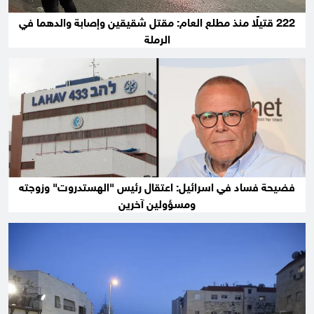
222 قتيلًا منذ مطلع العام: مقتل شقيقين وإصابة والدهما في
الرملة
فضيحة فساد في اسرائيل: اعتقال رئيس "الهستدروت" وزوجته
ومسؤولين آخرين