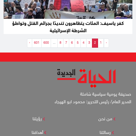
كفر ياسيف: المئات يتظاهرون تنديدًا بجرائم القتل وتواطؤ
الشرطة الإسرائيلية
›
601
600
...
8
7
6
5
4
3
2
1
‹
صحيفة يومية سياسية شاملة
المدير العام/ رئيس التحرير: محمود ابو الهيجاء
من نحن
رؤيتنا
رسالتنا
أهدافنا