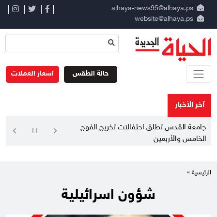
alhaya-news95@alhaya.ps
website@alhaya.ps
حالة الطقس
اسعار العملات
آخر الأخبار
جامعة القدس تطلق احتفالات تخريج الفوج
الخامس والأربعين
الرئيسية »
شؤون اسرائيلية