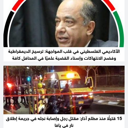
الأكاديمي الفلسطيني في قلب المواجهة: ترسيخ الديمقراطية
وفضح الانتهاكات وإسناد القضية علميًا في المحافل كافة
15 قتيلًا منذ مطلع آذار: مقتل رجل وإصابة نجله في جريمة إطلاق
نار في يافا