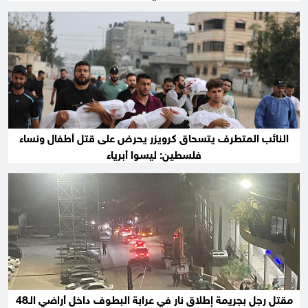
النائب المتطرف يتسحاق كرويزر يحرض على قتل أطفال ونساء
فلسطين: ليسوا أبرياء
مقتل رجل بجريمة إطلاق نار في عرابة البطوف داخل أراضي الـ48