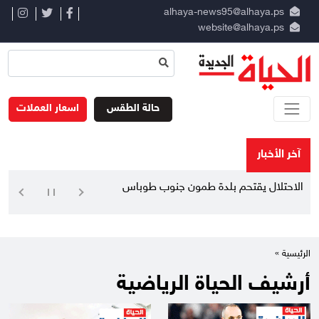
alhaya-news95@alhaya.ps
website@alhaya.ps
حالة الطقس
اسعار العملات
آخر الأخبار
الاحتلال يقتحم بلدة طمون جنوب طوباس
الرئيسية »
أرشيف الحياة الرياضية