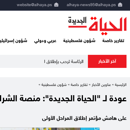
website@alhaya.ps
alhaya-news95@alhaya.ps
تقارير خاصة
شؤون فلسطينية
عربي ودولي
شؤون إسرائيلي
آخر الأخبار
الرئاسة ترحب بإطلاق السعودية التحا
الرئيسية »
عناوين الأخبار
»
تقارير خاصة
»
شؤون فلسطينية
»
عودة لـ "الحياة الجديدة": منصة الشرا
على هامش مؤتمر إطلاق المراحل الأولى