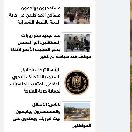
مستعمرون يهاجمون
مساكن المواطنين في خربة
الحمة بالأغوار الشمالية
بعد تجديد منع زيارات
المعتقلين: أبو الحمص
يدعو الصليب الأحمر لاتخاذ
موقف ضد سياسة بن غفير
الرئاسة ترحب بإطلاق
السعودية التحالف البحري
الدفاعي المتعدد الجنسيات
لحماية حرية الملاحة
نابلس: الاحتلال
والمستعمرون يهاجمون
بيت فوريك ويعتدون على
المواطنين