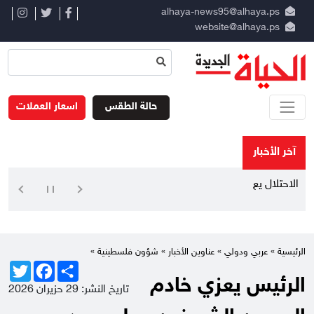
alhaya-news95@alhaya.ps
website@alhaya.ps
حالة الطقس
اسعار العملات
آخر الأخبار
الاحتلال يعيق تن
الرئيسية »
عربي ودولي
»
عناوين الأخبار
»
شؤون فلسطينية
»
Twitter
Facebook
Share
الرئيس يعزي خادم
تاريخ النشر: 29 حزيران 2026