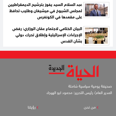
عبد السلام السيد يفوز بترشيح الديمقراطيين
لمجلس الشيوخ في ميشيغان وطليب تحافظ
على مقعدها في الكونغرس
البيان الختامي لاجتماع عمّان الوزاري: رفض
الإجراءات الإسرائيلية وإطلاق تحرك دولي
بشأن القدس
صحيفة يومية سياسية شاملة
المدير العام/ رئيس التحرير: محمود ابو الهيجاء
من نحن
رؤيتنا