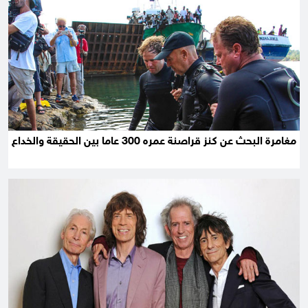
مغامرة البحث عن كنز قراصنة عمره 300 عاما بين الحقيقة والخداع