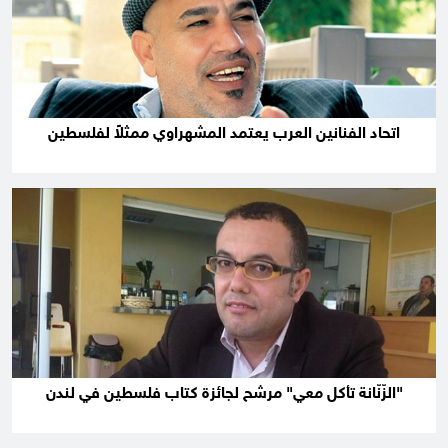
اتحاد الفنانين العرب يعتمد المشهراوي ممثلاً لفلسطين
"الزّنّانة تأكل معي" مرشح لجائزة كتاب فلسطين في لندن