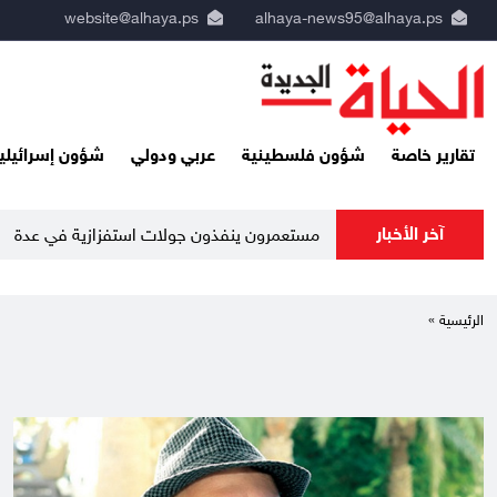
website@alhaya.ps
alhaya-news95@alhaya.ps
تقارير خاصة
شؤون فلسطينية
عربي ودولي
شؤون إسرائيلي
آخر الأخبار
مستعمرون ينفذون جولات استفزازية في عدة م
الرئيسية »