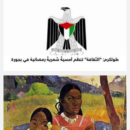
طولكرم: "الثقافة" تنظم أمسيةً شعريةً رمضانية في بجورة