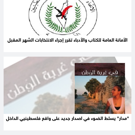
الأمانة العامة للكتاب والأدباء تقرر إجراء الانتخابات الشهر المقبل
"مدار" يسلط الضوء في اصدار جديد على واقع فلسطينيي الداخل