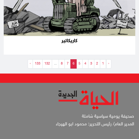
كاريكاتير
›
133
132
...
8
7
6
5
4
3
2
1
‹
صحيفة يومية سياسية شاملة
المدير العام/ رئيس التحرير: محمود ابو الهيجاء