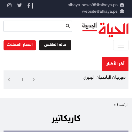
alhaya-news95@alhaya.ps
website@alhaya.ps
حالة الطقس
اسعار العملات
آخر الأخبار
مهرجان الباذنجان البتيري السنوي.. ملت
الرئيسية »
كاريكاتير