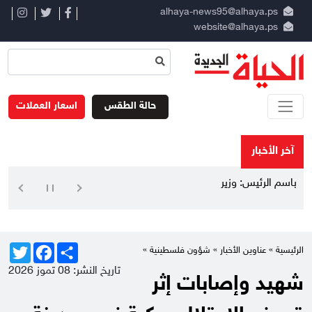
alhaya-news95@alhaya.ps
website@alhaya.ps
حالة الطقس
اسعار العملات
آخر الأخبار
باسم الرئيس: وزير الد
Twitter
Facebook
Share
الرئيسية »
عناوين الأخبار
»
شؤون فلسطينية
»
تاريخ النشر: 08 تموز 2026
شهيد وإصابات إثر