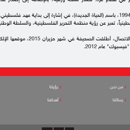
خر في قطاع غزة. تُصدر نسخة ورقية، بالإضافة إلى إصدار عد
أسست الصحيفة، بعيد قيام السلطة الوطنية الفلسطينية عام 1994، باسم (الحياة الجديدة)، في إشارة إلى بداية ع
ياً، تعبر عن رؤية منظمة التحرير الفلسطينية، والسلطة الوطني
ومع دخول الإعلام في مرحلة جديدة جراء ما أحدثته تكنولوجيا الاتصا
سبوك" عام 2012.
من نحن
رؤيتنا
رسالتنا
أهدافنا