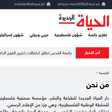
website@alhaya.ps
alhaya-news95@alhaya.ps
تقارير خاصة
شؤون فلسطينية
عربي ودولي
شؤون إسرائيلي
آخر الأخبار
جامعة القدس تطلق احتفالات تخريج الفوج الخا
الرئيسية »
من نحن
للسلطة الوطنية الفلسطينية، وهي جزء من الإعلام الرسمي.