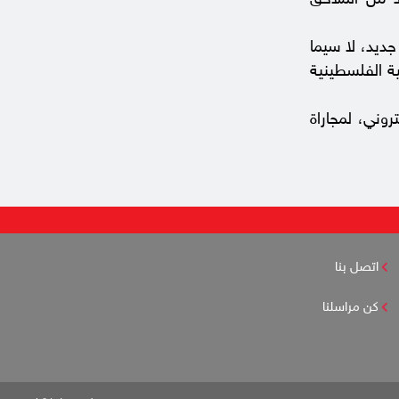
د من الملاحق
هد فلسطيني جديد، لا سيما
ة الفلسطينية
ل، أطلقت الصحيفة في شهر حزيران 2015، موقعها الإلكتروني، لمجاراة
اتصل بنا
كن مراسلنا